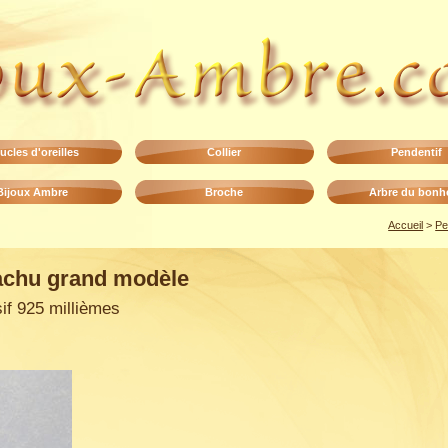
ucles d'oreilles
Collier
Pendentif
Bijoux Ambre
Broche
Arbre du bonh
Accueil
>
Pe
achu grand modèle
if 925 millièmes