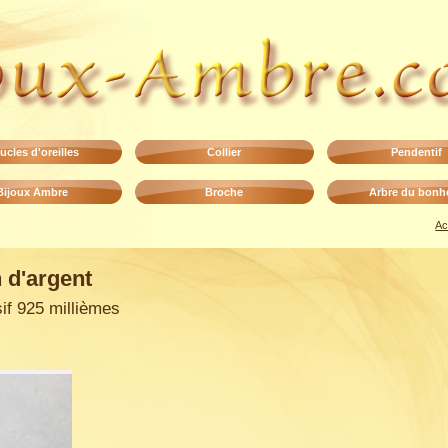
ucles d'oreilles
Collier
Pendentif
Bijoux Ambre
Broche
Arbre du bonh
Ac
n d'argent
if 925 millièmes