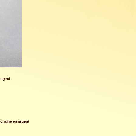
argent.
e
chaine en argent