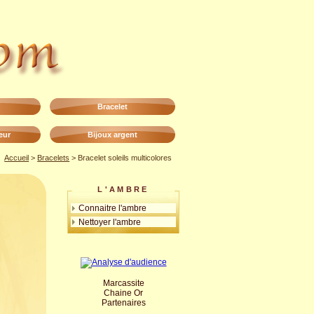
Bracelet
eur
Bijoux argent
Accueil
>
Bracelets
> Bracelet soleils multicolores
L'AMBRE
Connaitre l'ambre
Nettoyer l'ambre
Marcassite
Chaine Or
Partenaires