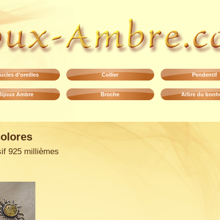
ucles d'oreilles
Collier
Pendentif
Bijoux Ambre
Broche
Arbre du bonh
colores
if 925 millièmes